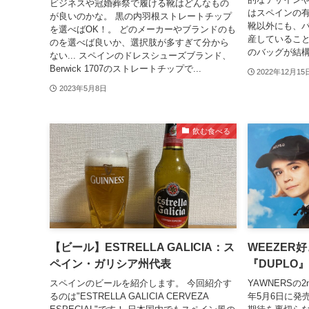
ビジネスや冠婚葬祭で履ける靴はどんなもの
はスペインの
が良いのかな。 黒の内羽根ストレートチップ
靴以外にも、
を選べばOK！。 どのメーカーやブランドのも
産していること
のを選べば良いか、選択肢が多すぎて分から
のバッグが結構
ない... スペインのドレスシューズブランド、
Berwick 1707のストレートチップで...
2022年12月15
2023年5月8日
飲む食べる
【ビール】ESTRELLA GALICIA：ス
WEEZER
ペイン・ガリシア州代表
『DUPLO
スペインのビールを紹介します。 今回紹介す
YAWNERSの2
るのは"ESTRELLA GALICIA CERVEZA
年5月6日に発