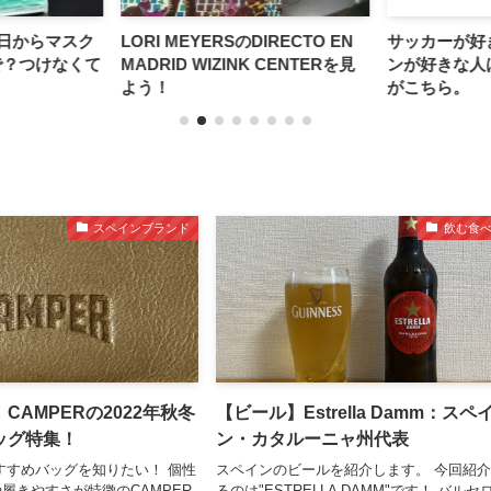
1日からマスク
LORI MEYERSのDIRECTO EN
サッカーが好
で？つけなくて
MADRID WIZINK CENTERを見
ンが好きな人
よう！
がこちら。
スペインブランド
飲む食
CAMPERの2022年秋冬
【ビール】Estrella Damm：スペ
ッグ特集！
ン・カタルーニャ州代表
おすすめバッグを知りたい！ 個性
スペインのビールを紹介します。 今回紹
履きやすさが特徴のCAMPER
るのは"ESTRELLA DAMM"です！ バルセ