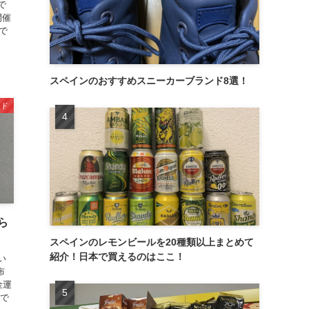
で
開催
で
スペインのおすすめスニーカーブランド8選！
ンド
ら
スペインのレモンビールを20種類以上まとめて
紹介！日本で買えるのはここ！
い
布
金運
話で