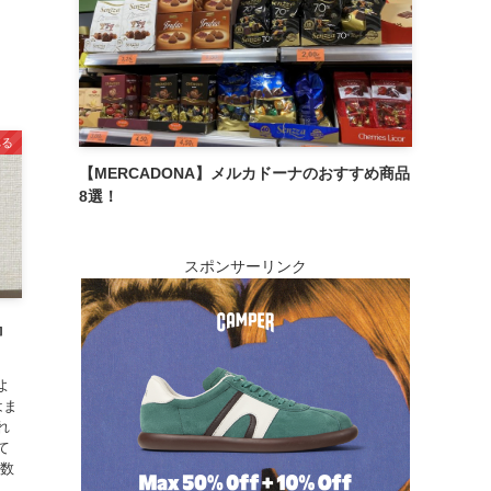
、
べる
【MERCADONA】メルカドーナのおすすめ商品
8選！
スポンサーリンク
』
よ
はま
れ
て
度数