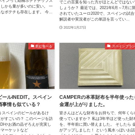
ペインって結構ポテトチップス
でこの言葉を知った方がほとんどではない
しかも量が多いのに安い。 一
しょうか？ 最近では、2021年6月～7月に
なポテチも存在します。 今...
されていたユーロ2020で、スペインの試合
解説者や実況者がこの単語を言ってい...
2022年1月27日
飲む食べる
スペインブラ
ールINEDIT。スペイン
CAMPERの本革財布を半年使った
酒事情も似ている？
金運が上がりました。
ていうスペインのビールがあるけ
皆さんはどんな財布をお持ちで、何年くら
がすごいの？ このページを訪
使っていますか？ 私は3年半ほど使った財
LDIやお酒の品ぞろえが充実し
を、半年前に買い替えました。 そしたら 
ーマーケットなど
がアップしました！ という風水っぽいお