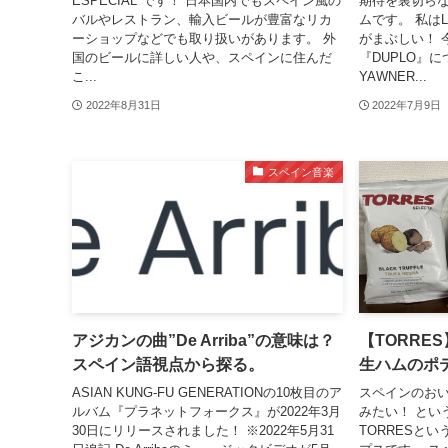
ESPECIAL"です！ 日本国内でもスペイン風の
期待を裏切ら
バルやレストラン、輸入ビールが豊富なリカ
ムです。 私は
ーショップなどでも取り扱いがあります。 外
がまぶしい！ 
国のビールに詳しい人や、スペインに住んだ
『DUPLO』
こ...
YAWNER...
2022年8月31日
2022年7月9日
スペイン音楽
アジカンの曲”De Arriba”の意味は？
【TORRE
スペイン語視点から探る。
生ハムのポ
ASIAN KUNG-FU GENERATIONの10枚目のア
スペインのお
ルバム『プラネットフォークス』が2022年3月
みたい！ とい
30日にリリースされました！ ※2022年5月31
TORRESと