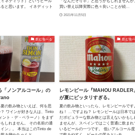
T"（イネディット）というビール
「なんだそりゃ」と思うかもしれませんが
ると思います。 イネディット
買い替え以降実際に色々良いことが続...
2021年11月5日
飲む食べる
飲む食
る「ノンアルコール」の
レモンビール『MAHOU RADLER
rano
が夏にピッタリすぎる。
い夏の飲み物といえば、何を思
夏の飲み物といったら、レモンビールです
 ワインが好きな人は、Tinto
ね！ ...ですよね？ レモンビールは日本で
o（ティント・デ・ベラーノ）をまず
だポピュラーな飲み物とは言えないかもし
もしれません。 その名前の通
ませんが、スペインではごく普通に飲まれ
ン」。 本当はこのTinto de
いるビールの一つです。 低いアルコール
な飲み物かちゃんと...
で飲みやすく、ビールの苦みとレモ...