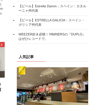
と
【ビール】Estrella Damm：スペイン・カタル
ルや
ーニャ州代表
ョ
【ビール】ESTRELLA GALICIA：スペイン・
ガリシア州代表
WEEZER好き必聴！YAWNERSの『DUPLO』
はぜひレコードで。
べる
人気記事
カ
買