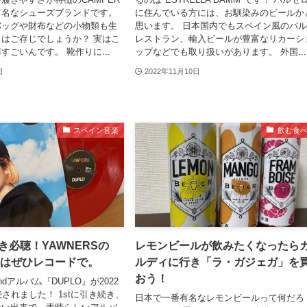
有名なシューズブランドです。
に住んでいる方には、お馴染みのビールか
バッグや財布などの小物類も生
思います。 日本国内でもスペイン風のバ
はご存じでしょうか？ 実はこ
レストラン、輸入ビールが豊富なリカーシ
すごいんです。 靴作りに...
ップなどでも取り扱いがあります。 外国...
日
2022年11月10日
スペイン音楽
飲む食
好き必聴！YAWNERSの
レモンビールが飲みたくなったら
』はぜひレコードで。
ルディに行き「ラ・ガジェガ」を
おう！
ndアルバム『DUPLO』が2022
売されました！ 1stに引き続き、
日本で一番有名なレモンビールって何だろ