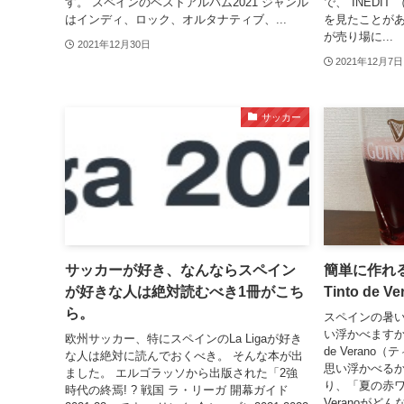
す。 スペインのベストアルバム2021 ジャンル
で、"INEDI
はインディ、ロック、オルタナティブ、...
を見たことがあ
が売り場に...
2021年12月30日
2021年12月7日
サッカー
サッカーが好き、なんならスペイン
簡単に作れ
が好きな人は絶対読むべき1冊がこち
Tinto de Ve
ら。
スペインの暑
い浮かべますか？
欧州サッカー、特にスペインのLa Ligaが好き
de Veran
な人は絶対に読んでおくべき。 そんな本が出
思い浮かべるか
ました。 エルゴラッソから出版された「2強
り、「夏の赤ワイ
時代の終焉! ? 戦国 ラ・リーガ 開幕ガイド
Veranoがどん