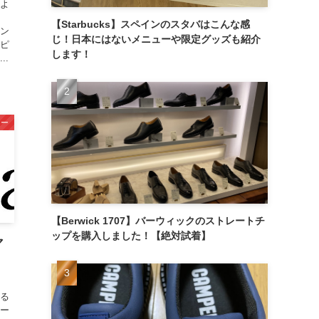
すよ
【Starbucks】スペインのスタバはこんな感
イン
じ！日本にはないメニューや限定グッズも紹介
ポピ
します！
..
カー
【Berwick 1707】バーウィックのストレートチ
ップを購入しました！【絶対試着】
マ
ある
カー