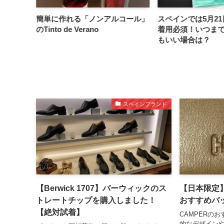
O
簡単に作れる「ノンアルコール」
スペインでは5月2
ました。
のTinto de Verano
着用必須！いつま
もいい場合は？
スペインブランド
【Berwick 1707】バーウィックのス
【日本限定】
トレートチップを購入しました！
おすすめバ
【絶対試着】
CAMPERの
的なデザインや