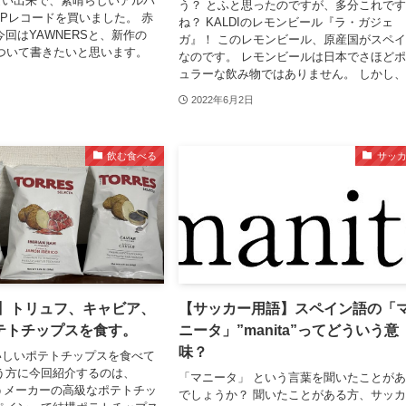
ない出来で、素晴らしいアルバ
う？ とふと思ったのですが、多分これで
LPレコードを買いました。 赤
ね？ KALDIのレモンビール『ラ・ガジェ
今回はYAWNERSと、新作の
ガ』！ このレモンビール、原産国がスペ
について書きたいと思います。
なのです。 レモンビールは日本でさほど
ュラーな飲み物ではありません。 しかし、.
2022年6月2日
飲む食べる
サッ
S】トリュフ、キャビア、
【サッカー用語】スペイン語の「
テトチップスを食す。
ニータ」”manita”ってどういう意
味？
いしいポテトチップスを食べて
う方に今回紹介するのは、
「マニータ」 という言葉を聞いたことが
いうメーカーの高級なポテトチッ
でしょうか？ 聞いたことがある方、サッ