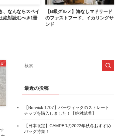
き、なんならスペイ
【B級グルメ】海なしマドリード
【コロナ
は絶対読むべき1冊
のファストフード、イカリングサ
スペイ
ンド
べる
最近の投稿
【Berwick 1707】バーウィックのストレート
チップを購入しました！【絶対試着】
イ
【日本限定】CAMPERの2022年秋冬おすすめ
介す
バッグ特集！
ロナ