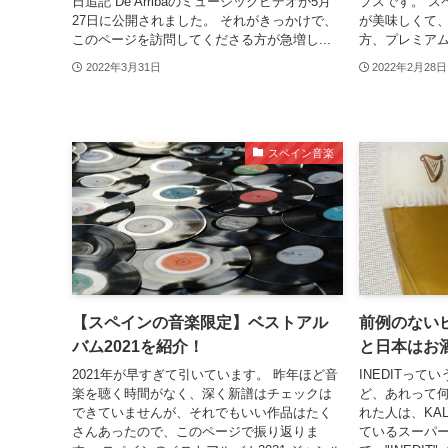
日追記 De Arribaのミュージックビデオが5月
プスです。 ス
27日に公開されました。 それがきっかけで、
が美味しくて、
このページを訪問してくださる方が急増し...
方、プレミアム
2022年3月31日
2022年2月28日
スペイン音楽
【スペインの音楽限定】ベストアル
前例のないビ
バム2021を紹介！
と日本はお
2021年が早すぎて引いています。 昨年ほど音
INEDITっ
楽を聴く時間がなく、深く新譜はチェックは
ど、あれって何
できていませんが、それでもいい作品はたく
れた人は、KA
さんあったので、このページで振り返りま
ているスーパ